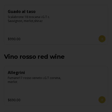
Guado al taso
Scalabrone 18 toscana i.G.T c. 
Sauvignon, merlot,shiraz
$990.00
Vino rosso red wine
Allegrini
Fumane17 rosso veneto i.G.T corvina, 
merlot
$690.00