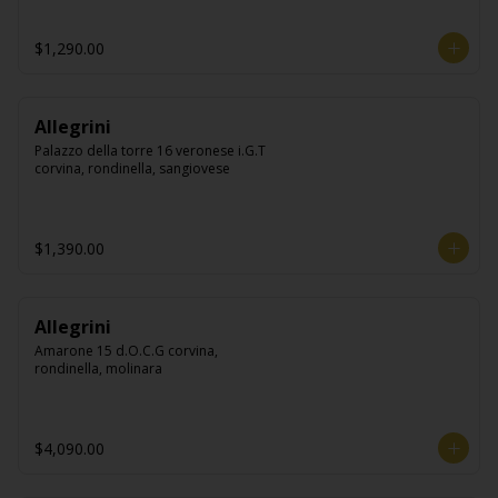
$1,290.00
Allegrini
Palazzo della torre 16 veronese i.G.T 
corvina, rondinella, sangiovese
$1,390.00
Allegrini
Amarone 15 d.O.C.G corvina, 
rondinella, molinara
$4,090.00