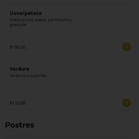
Uova/patate
Huevo poché, papas, parmesano y 
guanciale
$196.00
Verdure
Verduras a la parrilla
$133.00
Postres