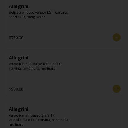
Allegrini
Belpasso rosso veneto i.G.T corvina, 
rondinella, sangiovese
$790.00
Allegrini
Valpolicella 19 valpolicella d.O.C 
corvina, rondinella, molinara
$990.00
Allegrini
Valpolicella ripasso giara 17 
valpolicella d.O.C corvina, rondinella, 
molinara