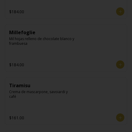
$184.00
Millefoglie
Mil hojas relleno de chocolate blanco y 
frambuesa
$184.00
Tiramisu
Crema de mascarpone, savoiardi y 
café
$161.00