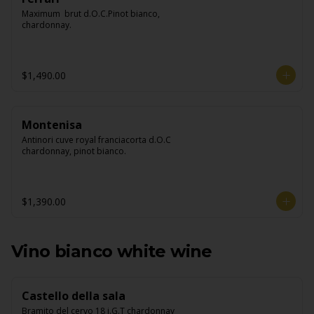
Maximum  brut d.O.C.Pinot bianco, 
chardonnay.
$1,490.00
Montenisa
Antinori cuve royal franciacorta d.O.C 
chardonnay, pinot bianco.
$1,390.00
Vino bianco white wine
Castello della sala
Bramito del cervo 18 i.G.T chardonnay