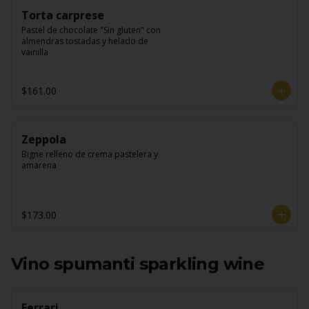
Torta carprese
Pastel de chocolate "Sin gluten" con 
almendras tostadas y helado de 
vainilla
$161.00
Zeppola
Bigne relleno de crema pastelera y 
amarena
$173.00
Vino spumanti sparkling wine
Ferrari