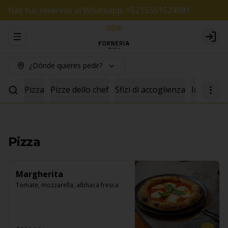
Haz tus reservas al Whatsapp: +5215561524981
Abrir menu de navegación
Logi
¿Dónde quieres pedir?
Pizza
Pizze dello chef
Sfizi di accoglienza
Insalate
Pizza
Margherita
Tomate, mozzarella, albhaca fresca