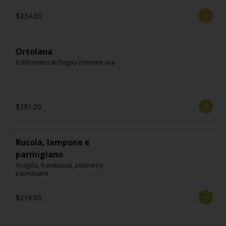
$334.00
Ortolana
6 diferentes lechugas y tomate uva
$391.00
Rucola, lampone e
parmigiano
Arúgula, frambuesa, piñones y 
parmesano
$219.00