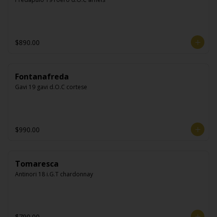
$890.00
Fontanafreda
Gavi 19 gavi d.O.C cortese
$990.00
Tomaresca
Antinori 18 i.G.T chardonnay
$790.00