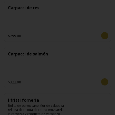
Carpacci de res
$299.00
Carpacci de salmón
$322.00
I fritti forneria
Bolita de parmesano, flor de calabaza 
rellena de ricotta de cabra, mozzarella 
in carrozza y croqueta de garbanzo