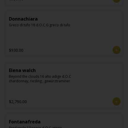
Donnachiara
Greco di tufo 18 d.O.C.G greco di tufo
$930.00
Elena walch
Beyond the clouds 16 alto adige d.O.C 
chardonnay, riesling , gewürztraminer
$2,790.00
Fontanafreda
Predapulo 19 roero d.O.C arneis