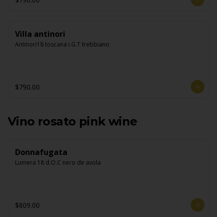
Villa antinori
Antinori18 toscana i.G.T trebbiano
$790.00
Vino rosato pink wine
Donnafugata
Lumera 18 d.O.C nero de avola
$809.00