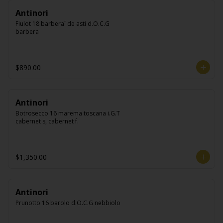
Antinori
Fiulot 18 barbera´ de asti d.O.C.G 
barbera
$890.00
Antinori
Botrosecco 16 marema toscana i.G.T 
cabernet s, cabernet f.
$1,350.00
Antinori
Prunotto 16 barolo d.O.C.G nebbiolo