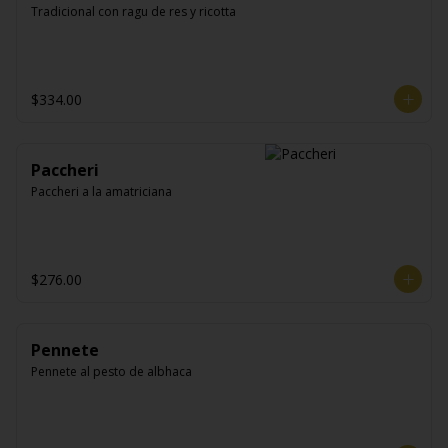
Tradicional con ragu de res y ricotta
$334.00
Paccheri
Paccheri a la amatriciana
$276.00
Pennete
Pennete al pesto de albhaca