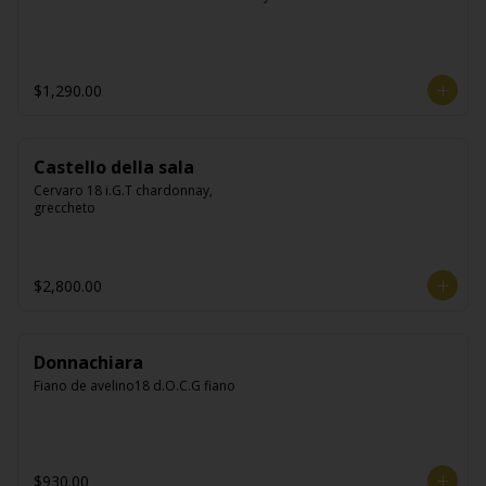
$1,290.00
Castello della sala
Cervaro 18 i.G.T chardonnay, 
greccheto
$2,800.00
Donnachiara
Fiano de avelino18 d.O.C.G fiano
$930.00