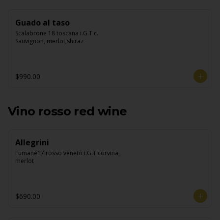
Guado al taso
Scalabrone 18 toscana i.G.T c. 
Sauvignon, merlot,shiraz
$990.00
Vino rosso red wine
Allegrini
Fumane17 rosso veneto i.G.T corvina, 
merlot
$690.00