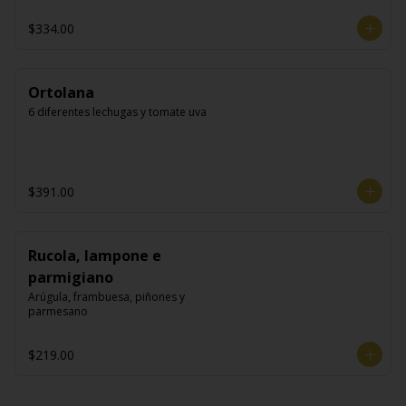
$334.00
Ortolana
6 diferentes lechugas y tomate uva
$391.00
Rucola, lampone e
parmigiano
Arúgula, frambuesa, piñones y 
parmesano
$219.00