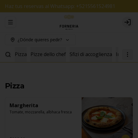
Haz tus reservas al Whatsapp: +5215561524981
Abrir menu de navegación
Logi
¿Dónde quieres pedir?
Pizza
Pizze dello chef
Sfizi di accoglienza
Insalate
Pizza
Margherita
Tomate, mozzarella, albhaca fresca