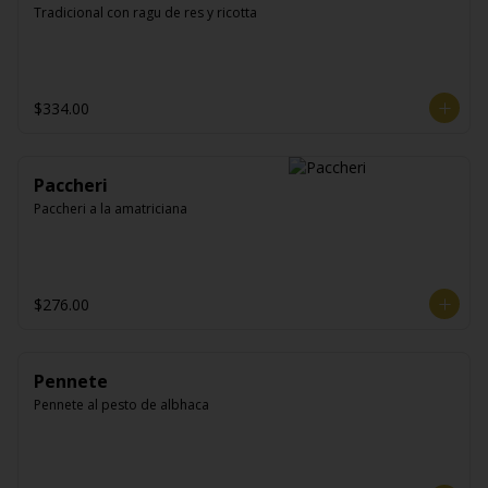
Tradicional con ragu de res y ricotta
$334.00
Paccheri
Paccheri a la amatriciana
$276.00
Pennete
Pennete al pesto de albhaca