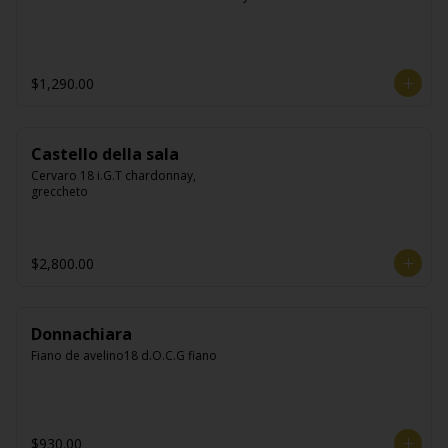
$1,290.00
Castello della sala
Cervaro 18 i.G.T chardonnay, 
greccheto
$2,800.00
Donnachiara
Fiano de avelino18 d.O.C.G fiano
$930.00