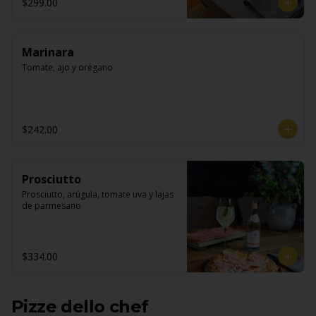
$299.00
Marinara
Tomate, ajo y orégano
$242.00
Prosciutto
Prosciutto, arúgula, tomate uva y lajas 
de parmesano
$334.00
Pizze dello chef