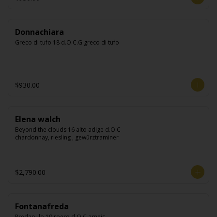
Donnachiara
Greco di tufo 18 d.O.C.G greco di tufo
$930.00
Elena walch
Beyond the clouds 16 alto adige d.O.C 
chardonnay, riesling , gewürztraminer
$2,790.00
Fontanafreda
Predapulo 19 roero d.O.C arneis