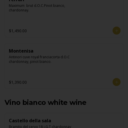
Maximum  brut d.O.C.Pinot bianco, 
chardonnay.
$1,490.00
Montenisa
Antinori cuve royal franciacorta d.O.C 
chardonnay, pinot bianco.
$1,390.00
Vino bianco white wine
Castello della sala
Bramito del cervo 18 i.G.T chardonnay