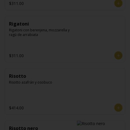
$311.00
Rigatoni
Rigatoni con berenjena, mozzarella y 
ragú de arrabiata
$311.00
Risotto
Risotto azafrán y osobuco
$414.00
Risotto nero