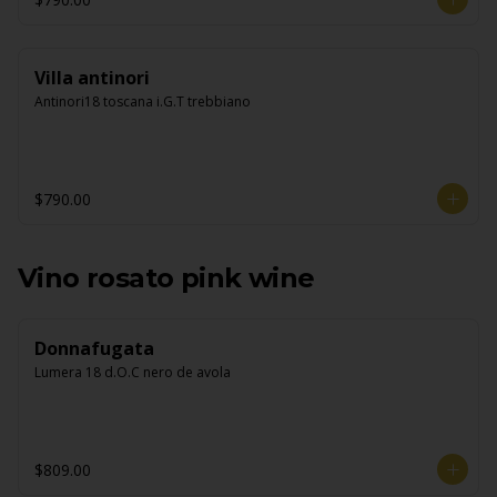
Villa antinori
Antinori18 toscana i.G.T trebbiano
$790.00
Vino rosato pink wine
Donnafugata
Lumera 18 d.O.C nero de avola
$809.00