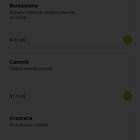
Bombolone
Buñuelo relleno de avellana envuelto 
en azúcar
$161.00
Cannoli
Clásico cannolli siciliano
$173.00
Crostata
De manzana o nutella