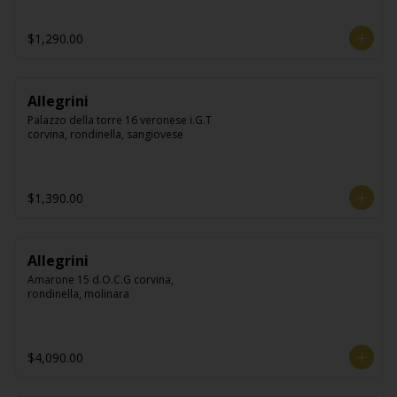
$1,290.00
Allegrini
Palazzo della torre 16 veronese i.G.T 
corvina, rondinella, sangiovese
$1,390.00
Allegrini
Amarone 15 d.O.C.G corvina, 
rondinella, molinara
$4,090.00