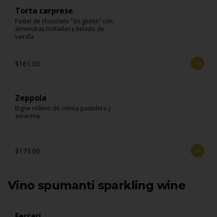
Torta carprese
Pastel de chocolate "Sin gluten" con 
almendras tostadas y helado de 
vainilla
$161.00
Zeppola
Bigne relleno de crema pastelera y 
amarena
$173.00
Vino spumanti sparkling wine
Ferrari