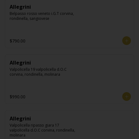
Allegrini
Belpasso rosso veneto i.G.T corvina, 
rondinella, sangiovese
$790.00
Allegrini
Valpolicella 19 valpolicella d.O.C 
corvina, rondinella, molinara
$990.00
Allegrini
Valpolicella ripasso giara 17 
valpolicella d.O.C corvina, rondinella, 
molinara