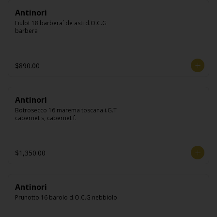
Antinori
Fiulot 18 barbera´ de asti d.O.C.G 
barbera
$890.00
Antinori
Botrosecco 16 marema toscana i.G.T 
cabernet s, cabernet f.
$1,350.00
Antinori
Prunotto 16 barolo d.O.C.G nebbiolo