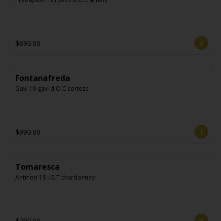
$890.00
Fontanafreda
Gavi 19 gavi d.O.C cortese
$990.00
Tomaresca
Antinori 18 i.G.T chardonnay
$790.00