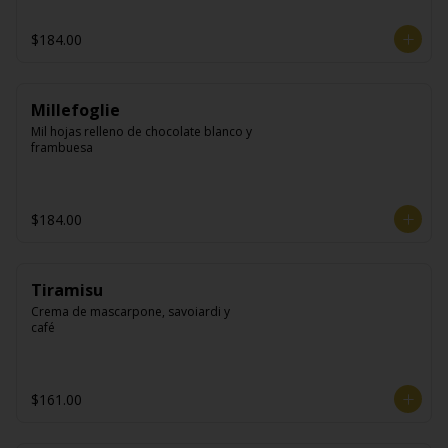
$184.00
Millefoglie
Mil hojas relleno de chocolate blanco y 
frambuesa
$184.00
Tiramisu
Crema de mascarpone, savoiardi y 
café
$161.00