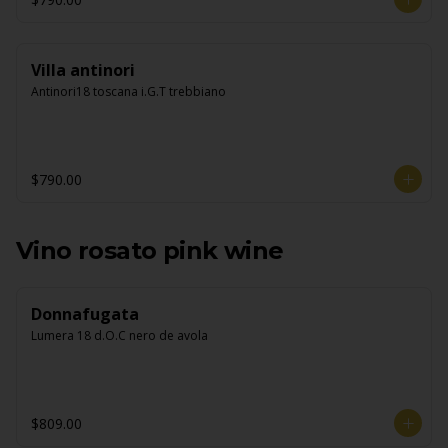
Villa antinori
Antinori18 toscana i.G.T trebbiano
$790.00
Vino rosato pink wine
Donnafugata
Lumera 18 d.O.C nero de avola
$809.00