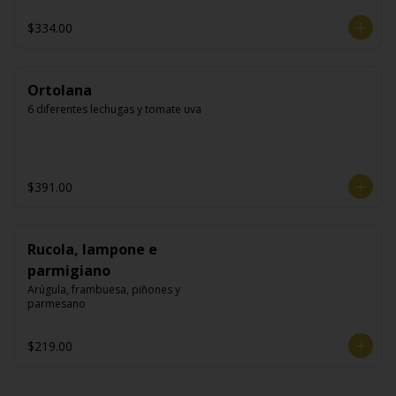
$334.00
Ortolana
6 diferentes lechugas y tomate uva
$391.00
Rucola, lampone e
parmigiano
Arúgula, frambuesa, piñones y 
parmesano
$219.00