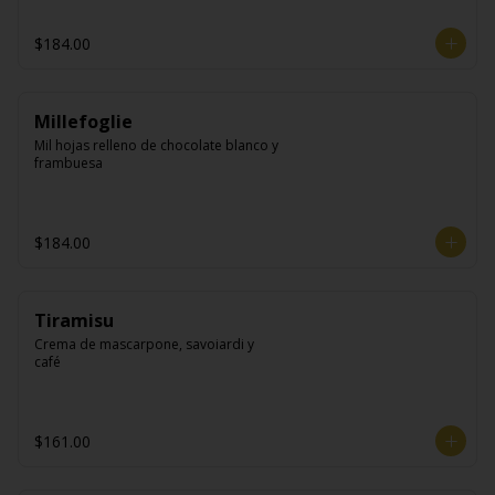
$184.00
Millefoglie
Mil hojas relleno de chocolate blanco y 
frambuesa
$184.00
Tiramisu
Crema de mascarpone, savoiardi y 
café
$161.00