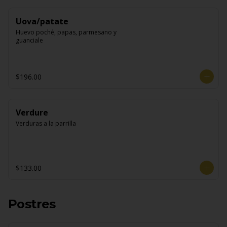
Uova/patate
Huevo poché, papas, parmesano y 
guanciale
$196.00
Verdure
Verduras a la parrilla
$133.00
Postres