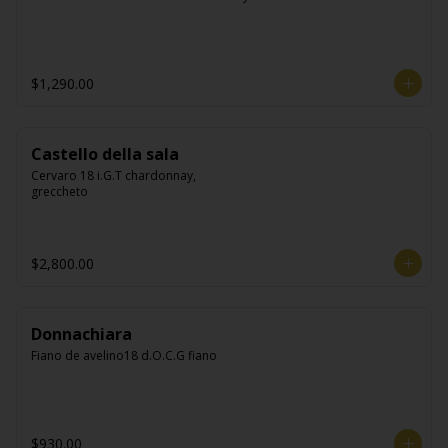
$1,290.00
Castello della sala
Cervaro 18 i.G.T chardonnay, 
greccheto
$2,800.00
Donnachiara
Fiano de avelino18 d.O.C.G fiano
$930.00