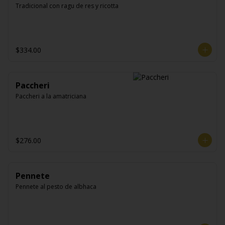
Tradicional con ragu de res y ricotta
$334.00
Paccheri
Paccheri a la amatriciana
$276.00
Pennete
Pennete al pesto de albhaca