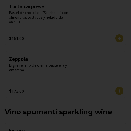
Torta carprese
Pastel de chocolate "Sin gluten" con 
almendras tostadas y helado de 
vainilla
$161.00
Zeppola
Bigne relleno de crema pastelera y 
amarena
$173.00
Vino spumanti sparkling wine
Ferrari