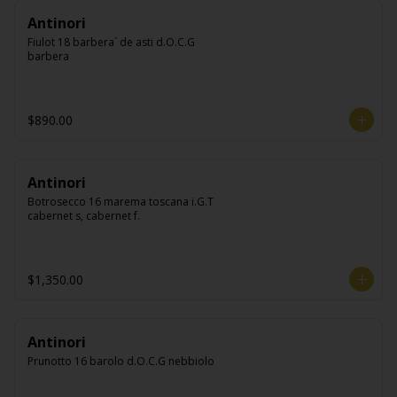
Antinori
Fiulot 18 barbera´ de asti d.O.C.G 
barbera
$890.00
Antinori
Botrosecco 16 marema toscana i.G.T 
cabernet s, cabernet f.
$1,350.00
Antinori
Prunotto 16 barolo d.O.C.G nebbiolo