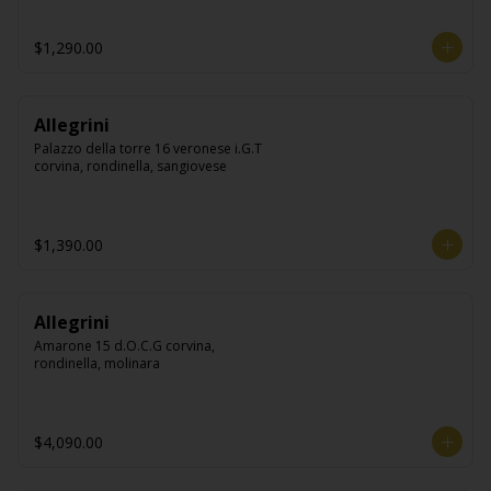
$1,290.00
Allegrini
Palazzo della torre 16 veronese i.G.T 
corvina, rondinella, sangiovese
$1,390.00
Allegrini
Amarone 15 d.O.C.G corvina, 
rondinella, molinara
$4,090.00