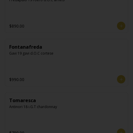
$890.00
Fontanafreda
Gavi 19 gavi d.O.C cortese
$990.00
Tomaresca
Antinori 18 i.G.T chardonnay
$790.00