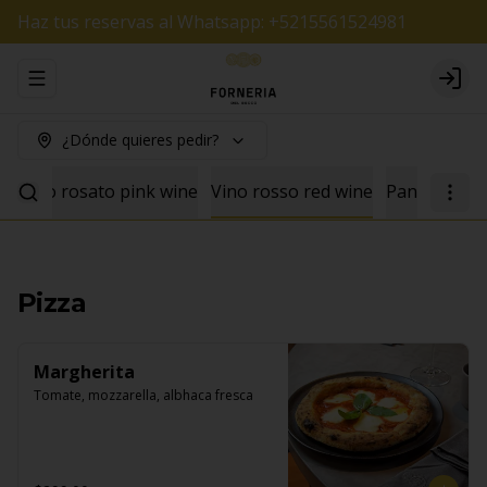
Haz tus reservas al Whatsapp: +5215561524981
Abrir menu de navegación
Logi
¿Dónde quieres pedir?
e
Vino rosato pink wine
Vino rosso red wine
Pan
Pizza
Margherita
Tomate, mozzarella, albhaca fresca