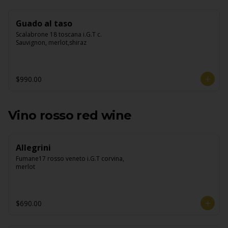
Guado al taso
Scalabrone 18 toscana i.G.T c. 
Sauvignon, merlot,shiraz
$990.00
Vino rosso red wine
Allegrini
Fumane17 rosso veneto i.G.T corvina, 
merlot
$690.00