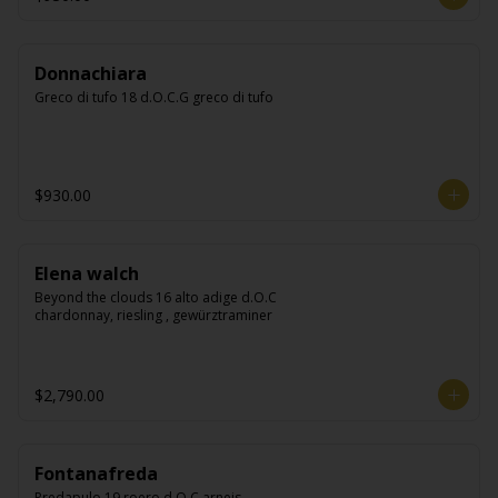
Donnachiara
Greco di tufo 18 d.O.C.G greco di tufo
$930.00
Elena walch
Beyond the clouds 16 alto adige d.O.C 
chardonnay, riesling , gewürztraminer
$2,790.00
Fontanafreda
Predapulo 19 roero d.O.C arneis