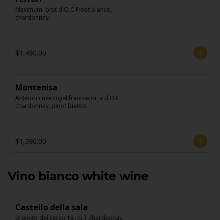
Maximum  brut d.O.C.Pinot bianco, 
chardonnay.
$1,490.00
Montenisa
Antinori cuve royal franciacorta d.O.C 
chardonnay, pinot bianco.
$1,390.00
Vino bianco white wine
Castello della sala
Bramito del cervo 18 i.G.T chardonnay