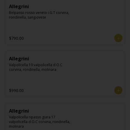
Allegrini
Belpasso rosso veneto i.G.T corvina, 
rondinella, sangiovese
$790.00
Allegrini
Valpolicella 19 valpolicella d.O.C 
corvina, rondinella, molinara
$990.00
Allegrini
Valpolicella ripasso giara 17 
valpolicella d.O.C corvina, rondinella, 
molinara