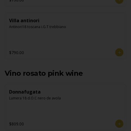
Villa antinori
Antinori18 toscana i.G.T trebbiano
$790.00
Vino rosato pink wine
Donnafugata
Lumera 18 d.O.C nero de avola
$809.00