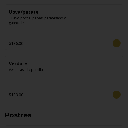
Uova/patate
Huevo poché, papas, parmesano y 
guanciale
$196.00
Verdure
Verduras a la parrilla
$133.00
Postres