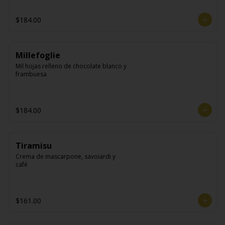
$184.00
Millefoglie
Mil hojas relleno de chocolate blanco y 
frambuesa
$184.00
Tiramisu
Crema de mascarpone, savoiardi y 
café
$161.00