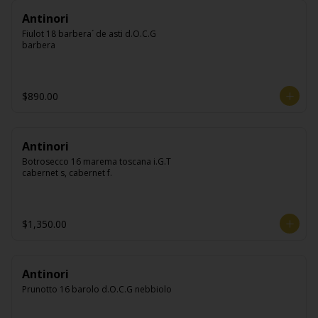
Antinori
Fiulot 18 barbera´ de asti d.O.C.G 
barbera
$890.00
Antinori
Botrosecco 16 marema toscana i.G.T 
cabernet s, cabernet f.
$1,350.00
Antinori
Prunotto 16 barolo d.O.C.G nebbiolo