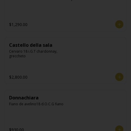
$1,290.00
Castello della sala
Cervaro 18 i.G.T chardonnay, 
greccheto
$2,800.00
Donnachiara
Fiano de avelino18 d.O.C.G fiano
$930.00