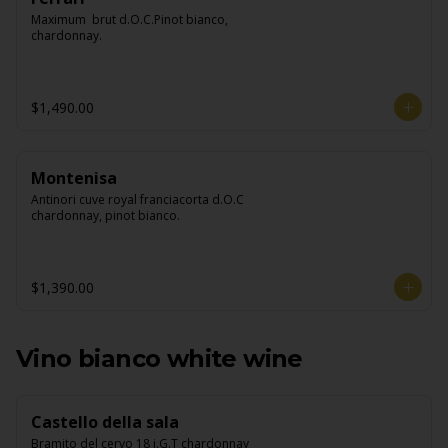
Maximum  brut d.O.C.Pinot bianco, 
chardonnay.
$1,490.00
Montenisa
Antinori cuve royal franciacorta d.O.C 
chardonnay, pinot bianco.
$1,390.00
Vino bianco white wine
Castello della sala
Bramito del cervo 18 i.G.T chardonnay