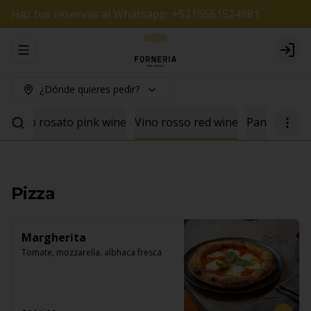
Haz tus reservas al Whatsapp: +5215561524981
Abrir menu de navegación
Logi
¿Dónde quieres pedir?
e
Vino rosato pink wine
Vino rosso red wine
Pan
Pizza
Margherita
Tomate, mozzarella, albhaca fresca