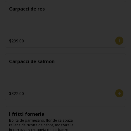
Carpacci de res
$299.00
Carpacci de salmón
$322.00
I fritti forneria
Bolita de parmesano, flor de calabaza 
rellena de ricotta de cabra, mozzarella 
in carrozza y croqueta de garbanzo