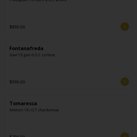
$890.00
Fontanafreda
Gavi 19 gavi d.O.C cortese
$990.00
Tomaresca
Antinori 18 i.G.T chardonnay
$790.00