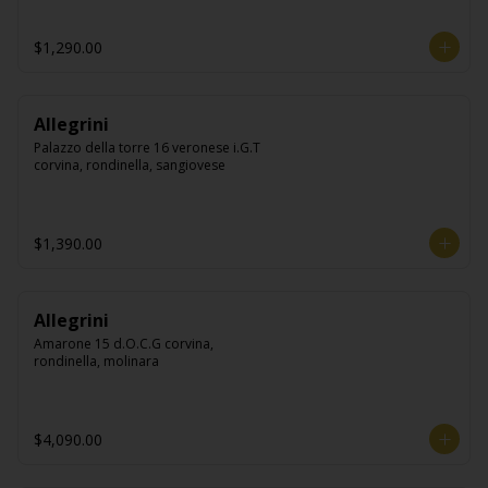
$1,290.00
Allegrini
Palazzo della torre 16 veronese i.G.T 
corvina, rondinella, sangiovese
$1,390.00
Allegrini
Amarone 15 d.O.C.G corvina, 
rondinella, molinara
$4,090.00