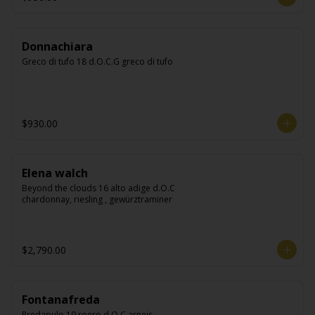
Donnachiara
Greco di tufo 18 d.O.C.G greco di tufo
$930.00
Elena walch
Beyond the clouds 16 alto adige d.O.C 
chardonnay, riesling , gewürztraminer
$2,790.00
Fontanafreda
Predapulo 19 roero d.O.C arneis