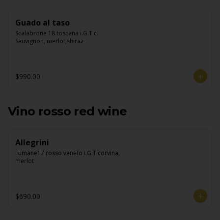
Guado al taso
Scalabrone 18 toscana i.G.T c. 
Sauvignon, merlot,shiraz
$990.00
Vino rosso red wine
Allegrini
Fumane17 rosso veneto i.G.T corvina, 
merlot
$690.00