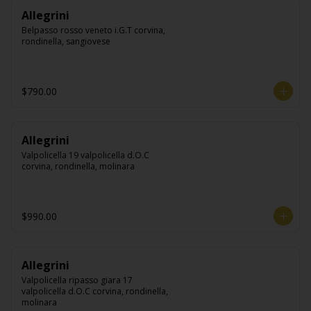
Allegrini
Belpasso rosso veneto i.G.T corvina, 
rondinella, sangiovese
$790.00
Allegrini
Valpolicella 19 valpolicella d.O.C 
corvina, rondinella, molinara
$990.00
Allegrini
Valpolicella ripasso giara 17 
valpolicella d.O.C corvina, rondinella, 
molinara