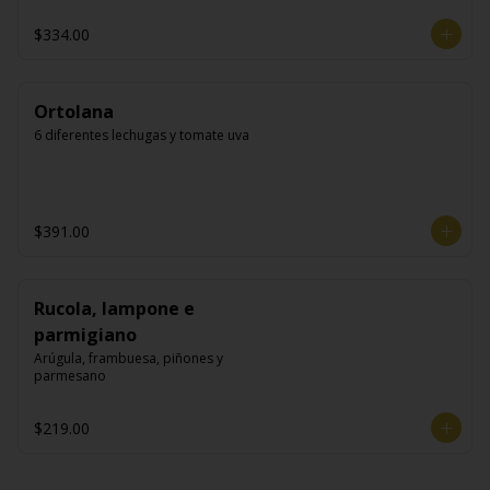
$334.00
Ortolana
6 diferentes lechugas y tomate uva
$391.00
Rucola, lampone e
parmigiano
Arúgula, frambuesa, piñones y 
parmesano
$219.00