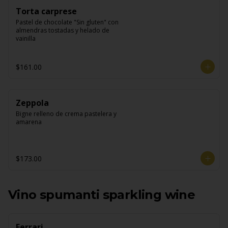
Torta carprese
Pastel de chocolate "Sin gluten" con 
almendras tostadas y helado de 
vainilla
$161.00
Zeppola
Bigne relleno de crema pastelera y 
amarena
$173.00
Vino spumanti sparkling wine
Ferrari