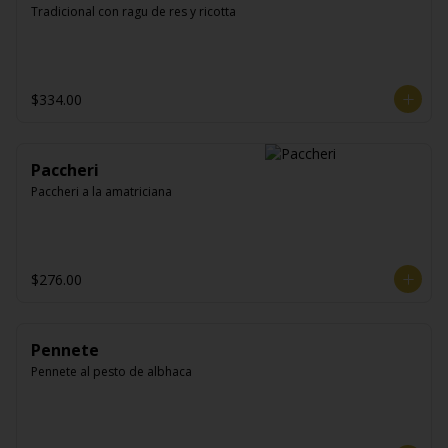
Tradicional con ragu de res y ricotta
$334.00
Paccheri
Paccheri a la amatriciana
$276.00
Pennete
Pennete al pesto de albhaca