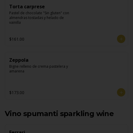
Torta carprese
Pastel de chocolate "Sin gluten" con 
almendras tostadas y helado de 
vainilla
$161.00
Zeppola
Bigne relleno de crema pastelera y 
amarena
$173.00
Vino spumanti sparkling wine
Ferrari