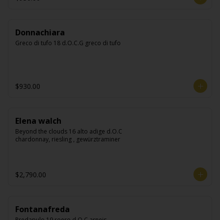
Donnachiara
Greco di tufo 18 d.O.C.G greco di tufo
$930.00
Elena walch
Beyond the clouds 16 alto adige d.O.C 
chardonnay, riesling , gewürztraminer
$2,790.00
Fontanafreda
Predapulo 19 roero d.O.C arneis