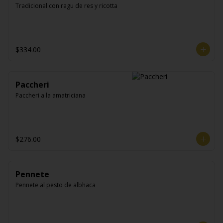
Tradicional con ragu de res y ricotta
$334.00
Paccheri
Paccheri a la amatriciana
$276.00
Pennete
Pennete al pesto de albhaca