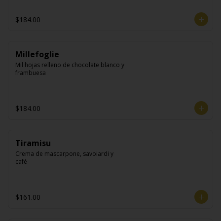
$184.00
Millefoglie
Mil hojas relleno de chocolate blanco y 
frambuesa
$184.00
Tiramisu
Crema de mascarpone, savoiardi y 
café
$161.00