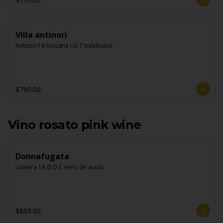
Villa antinori
Antinori18 toscana i.G.T trebbiano
$790.00
Vino rosato pink wine
Donnafugata
Lumera 18 d.O.C nero de avola
$809.00