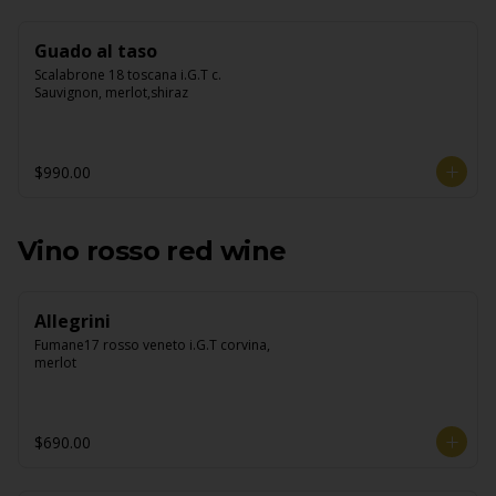
Guado al taso
Scalabrone 18 toscana i.G.T c. 
Sauvignon, merlot,shiraz
$990.00
Vino rosso red wine
Allegrini
Fumane17 rosso veneto i.G.T corvina, 
merlot
$690.00