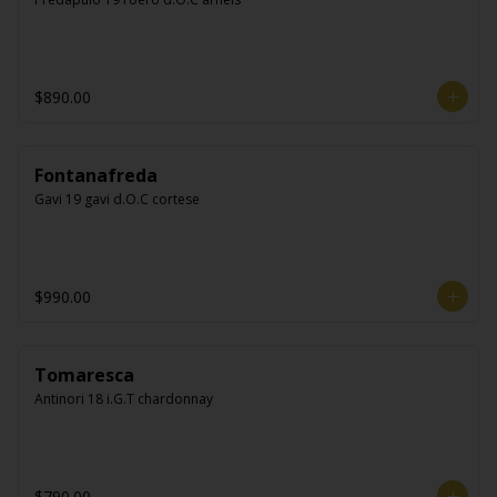
$890.00
Fontanafreda
Gavi 19 gavi d.O.C cortese
$990.00
Tomaresca
Antinori 18 i.G.T chardonnay
$790.00