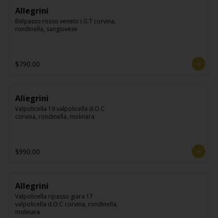
Allegrini
Belpasso rosso veneto i.G.T corvina, 
rondinella, sangiovese
$790.00
Allegrini
Valpolicella 19 valpolicella d.O.C 
corvina, rondinella, molinara
$990.00
Allegrini
Valpolicella ripasso giara 17 
valpolicella d.O.C corvina, rondinella, 
molinara