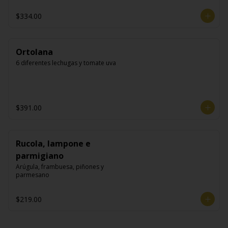
$334.00
Ortolana
6 diferentes lechugas y tomate uva
$391.00
Rucola, lampone e
parmigiano
Arúgula, frambuesa, piñones y 
parmesano
$219.00