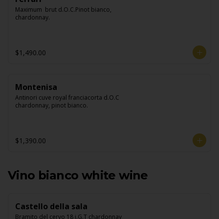
Maximum  brut d.O.C.Pinot bianco, 
chardonnay.
$1,490.00
Montenisa
Antinori cuve royal franciacorta d.O.C 
chardonnay, pinot bianco.
$1,390.00
Vino bianco white wine
Castello della sala
Bramito del cervo 18 i.G.T chardonnay