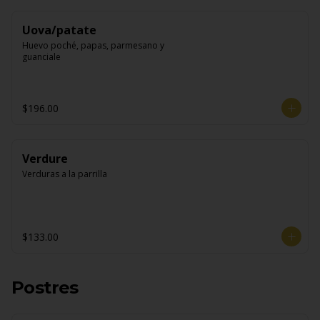
Uova/patate
Huevo poché, papas, parmesano y 
guanciale
$196.00
Verdure
Verduras a la parrilla
$133.00
Postres