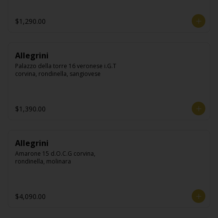
$1,290.00
Allegrini
Palazzo della torre 16 veronese i.G.T 
corvina, rondinella, sangiovese
$1,390.00
Allegrini
Amarone 15 d.O.C.G corvina, 
rondinella, molinara
$4,090.00