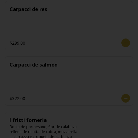
Carpacci de res
$299.00
Carpacci de salmón
$322.00
I fritti forneria
Bolita de parmesano, flor de calabaza 
rellena de ricotta de cabra, mozzarella 
in carrozza y croqueta de garbanzo