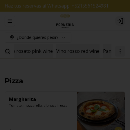
Haz tus reservas al Whatsapp: +5215561524981
Abrir menu de navegación
Logi
¿Dónde quieres pedir?
e
Vino rosato pink wine
Vino rosso red wine
Pan
Pizza
Margherita
Tomate, mozzarella, albhaca fresca