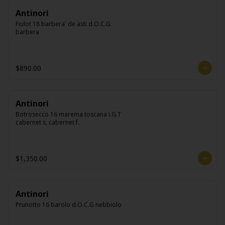
Antinori
Fiulot 18 barbera´ de asti d.O.C.G 
barbera
$890.00
Antinori
Botrosecco 16 marema toscana i.G.T 
cabernet s, cabernet f.
$1,350.00
Antinori
Prunotto 16 barolo d.O.C.G nebbiolo