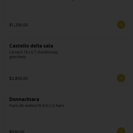
$1,290.00
Castello della sala
Cervaro 18 i.G.T chardonnay, 
greccheto
$2,800.00
Donnachiara
Fiano de avelino18 d.O.C.G fiano
$930.00