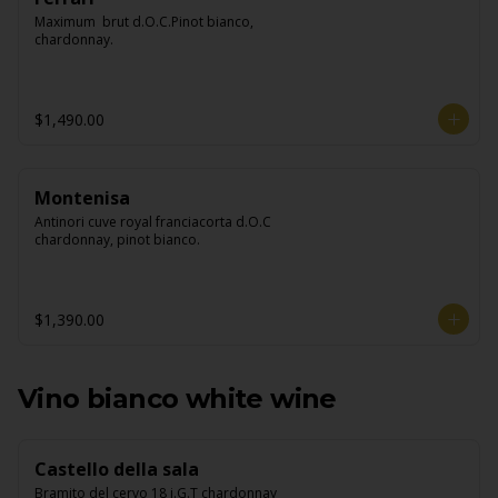
Maximum  brut d.O.C.Pinot bianco, 
chardonnay.
$1,490.00
Montenisa
Antinori cuve royal franciacorta d.O.C 
chardonnay, pinot bianco.
$1,390.00
Vino bianco white wine
Castello della sala
Bramito del cervo 18 i.G.T chardonnay