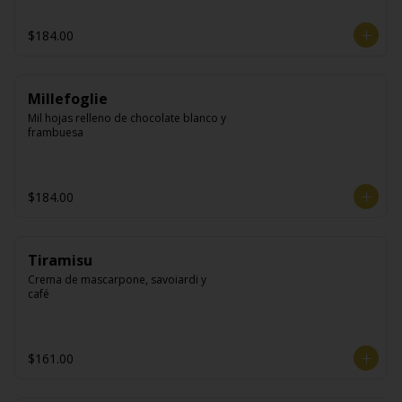
$184.00
Millefoglie
Mil hojas relleno de chocolate blanco y 
frambuesa
$184.00
Tiramisu
Crema de mascarpone, savoiardi y 
café
$161.00