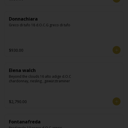
Donnachiara
Greco di tufo 18 d.O.C.G greco di tufo
$930.00
Elena walch
Beyond the clouds 16 alto adige d.O.C 
chardonnay, riesling , gewürztraminer
$2,790.00
Fontanafreda
Predapulo 19 roero d.O.C arneis