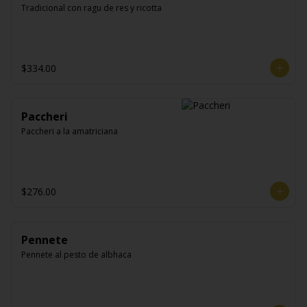
Tradicional con ragu de res y ricotta
$334.00
Paccheri
Paccheri a la amatriciana
$276.00
Pennete
Pennete al pesto de albhaca