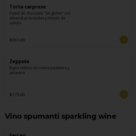
Torta carprese
Pastel de chocolate "Sin gluten" con 
almendras tostadas y helado de 
vainilla
$161.00
Zeppola
Bigne relleno de crema pastelera y 
amarena
$173.00
Vino spumanti sparkling wine
Ferrari