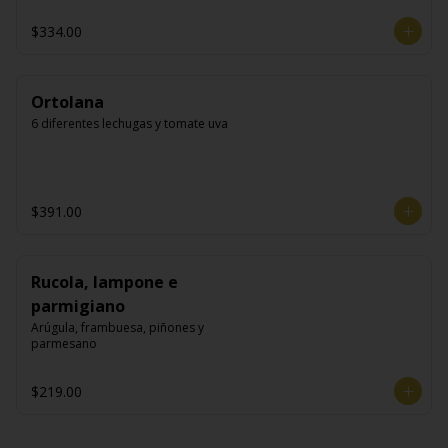
$334.00
Ortolana
6 diferentes lechugas y tomate uva
$391.00
Rucola, lampone e
parmigiano
Arúgula, frambuesa, piñones y 
parmesano
$219.00