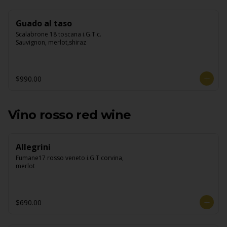
Guado al taso
Scalabrone 18 toscana i.G.T c. 
Sauvignon, merlot,shiraz
$990.00
Vino rosso red wine
Allegrini
Fumane17 rosso veneto i.G.T corvina, 
merlot
$690.00