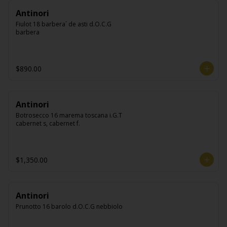
Antinori
Fiulot 18 barbera´ de asti d.O.C.G 
barbera
$890.00
Antinori
Botrosecco 16 marema toscana i.G.T 
cabernet s, cabernet f.
$1,350.00
Antinori
Prunotto 16 barolo d.O.C.G nebbiolo