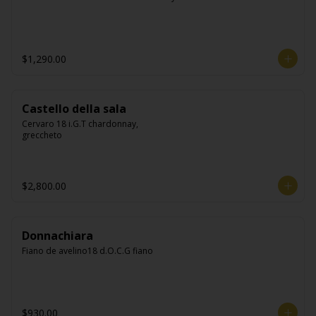
$1,290.00
Castello della sala
Cervaro 18 i.G.T chardonnay, 
greccheto
$2,800.00
Donnachiara
Fiano de avelino18 d.O.C.G fiano
$930.00