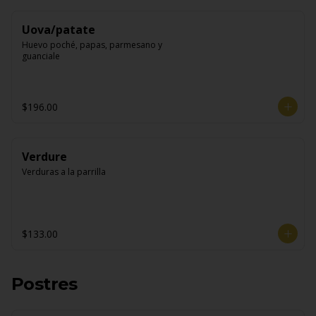
Uova/patate
Huevo poché, papas, parmesano y 
guanciale
$196.00
Verdure
Verduras a la parrilla
$133.00
Postres