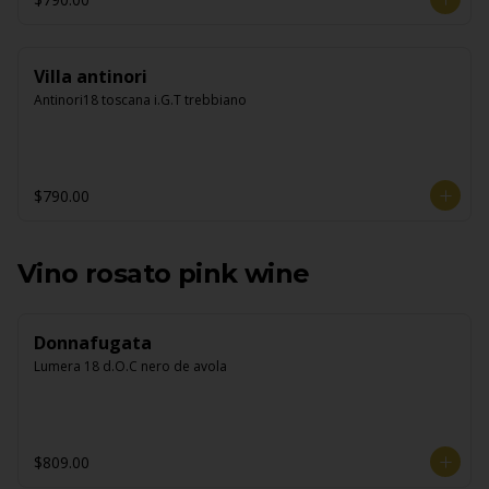
Villa antinori
Antinori18 toscana i.G.T trebbiano
$790.00
Vino rosato pink wine
Donnafugata
Lumera 18 d.O.C nero de avola
$809.00