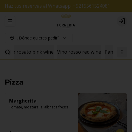
Haz tus reservas al Whatsapp: +5215561524981
Abrir menu de navegación
Logi
¿Dónde quieres pedir?
e
Vino rosato pink wine
Vino rosso red wine
Pan
Pizza
Margherita
Tomate, mozzarella, albhaca fresca