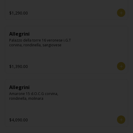
$1,290.00
Allegrini
Palazzo della torre 16 veronese i.G.T 
corvina, rondinella, sangiovese
$1,390.00
Allegrini
Amarone 15 d.O.C.G corvina, 
rondinella, molinara
$4,090.00