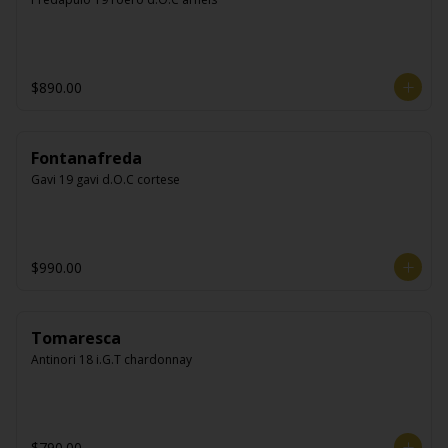
$890.00
Fontanafreda
Gavi 19 gavi d.O.C cortese
$990.00
Tomaresca
Antinori 18 i.G.T chardonnay
$790.00