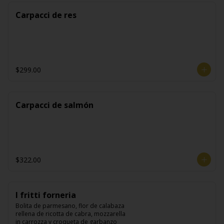
Carpacci de res
$299.00
Carpacci de salmón
$322.00
I fritti forneria
Bolita de parmesano, flor de calabaza 
rellena de ricotta de cabra, mozzarella 
in carrozza y croqueta de garbanzo