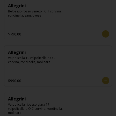
Allegrini
Belpasso rosso veneto i.G.T corvina, 
rondinella, sangiovese
$790.00
Allegrini
Valpolicella 19 valpolicella d.O.C 
corvina, rondinella, molinara
$990.00
Allegrini
Valpolicella ripasso giara 17 
valpolicella d.O.C corvina, rondinella, 
molinara