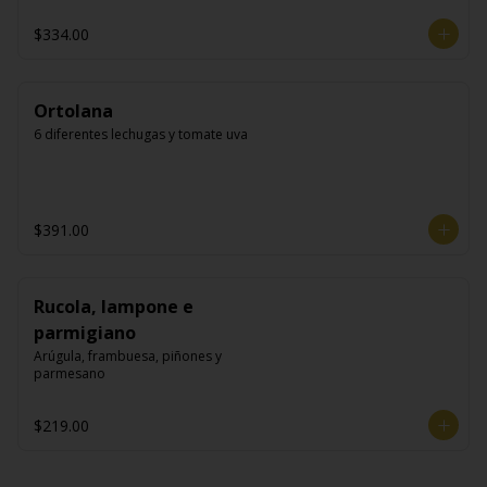
$334.00
Ortolana
6 diferentes lechugas y tomate uva
$391.00
Rucola, lampone e
parmigiano
Arúgula, frambuesa, piñones y 
parmesano
$219.00