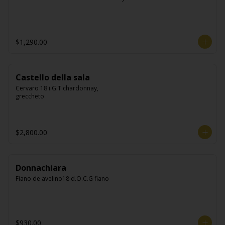
$1,290.00
Castello della sala
Cervaro 18 i.G.T chardonnay, 
greccheto
$2,800.00
Donnachiara
Fiano de avelino18 d.O.C.G fiano
$930.00