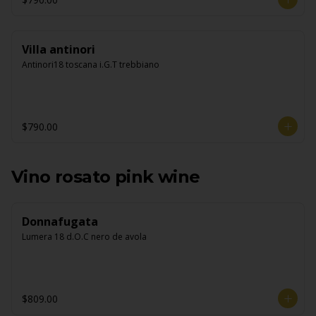
Villa antinori
Antinori18 toscana i.G.T trebbiano
$790.00
Vino rosato pink wine
Donnafugata
Lumera 18 d.O.C nero de avola
$809.00