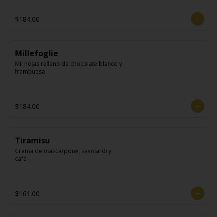
$184.00
Millefoglie
Mil hojas relleno de chocolate blanco y 
frambuesa
$184.00
Tiramisu
Crema de mascarpone, savoiardi y 
café
$161.00