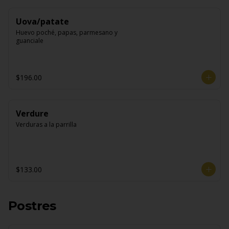
Uova/patate
Huevo poché, papas, parmesano y 
guanciale
$196.00
Verdure
Verduras a la parrilla
$133.00
Postres