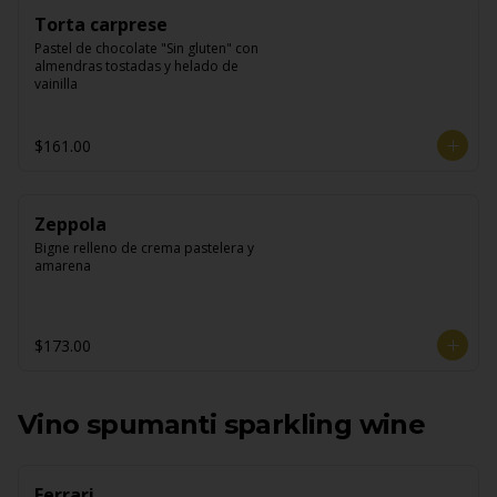
Torta carprese
Pastel de chocolate "Sin gluten" con 
almendras tostadas y helado de 
vainilla
$161.00
Zeppola
Bigne relleno de crema pastelera y 
amarena
$173.00
Vino spumanti sparkling wine
Ferrari