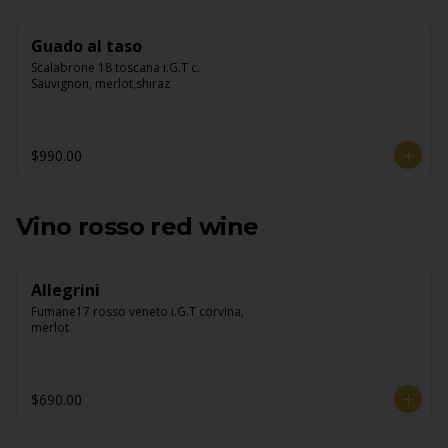
Guado al taso
Scalabrone 18 toscana i.G.T c. 
Sauvignon, merlot,shiraz
$990.00
Vino rosso red wine
Allegrini
Fumane17 rosso veneto i.G.T corvina, 
merlot
$690.00