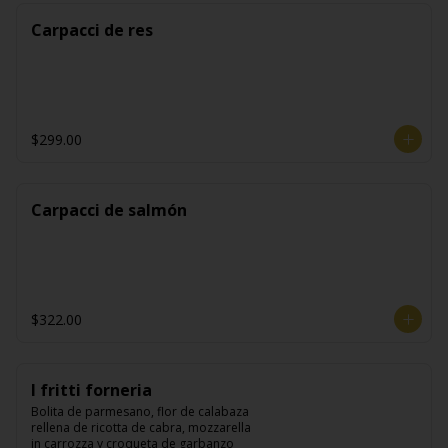
Carpacci de res
$299.00
Carpacci de salmón
$322.00
I fritti forneria
Bolita de parmesano, flor de calabaza 
rellena de ricotta de cabra, mozzarella 
in carrozza y croqueta de garbanzo