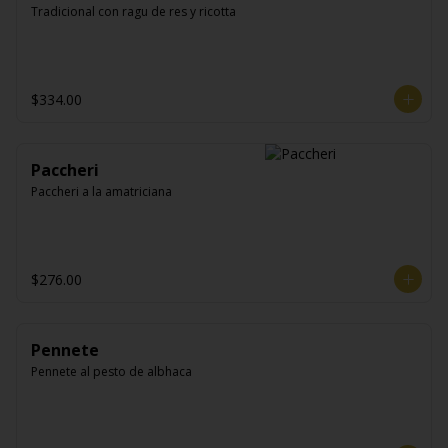
Tradicional con ragu de res y ricotta
$334.00
Paccheri
Paccheri a la amatriciana
$276.00
Pennete
Pennete al pesto de albhaca