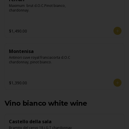
Maximum  brut d.O.C.Pinot bianco, 
chardonnay.
$1,490.00
Montenisa
Antinori cuve royal franciacorta d.O.C 
chardonnay, pinot bianco.
$1,390.00
Vino bianco white wine
Castello della sala
Bramito del cervo 18 i.G.T chardonnay