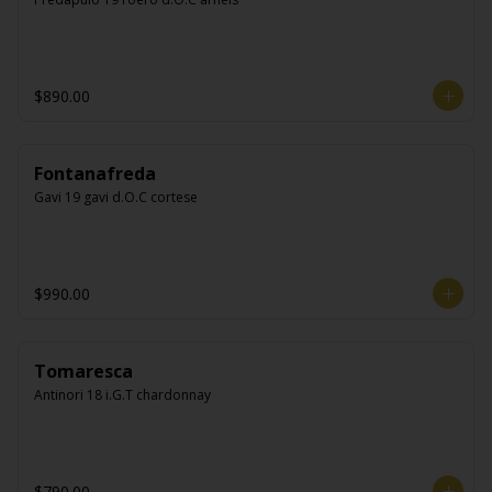
$890.00
Fontanafreda
Gavi 19 gavi d.O.C cortese
$990.00
Tomaresca
Antinori 18 i.G.T chardonnay
$790.00