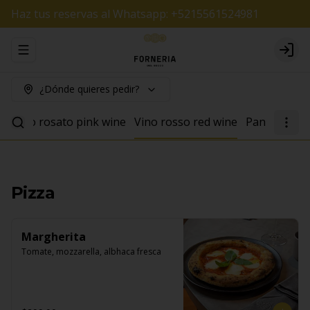
Haz tus reservas al Whatsapp: +5215561524981
Abrir menu de navegación
Logi
¿Dónde quieres pedir?
e
Vino rosato pink wine
Vino rosso red wine
Pan
Pizza
Margherita
Tomate, mozzarella, albhaca fresca