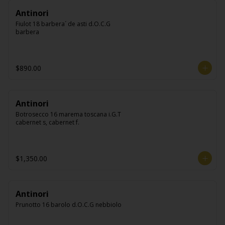
Antinori
Fiulot 18 barbera´ de asti d.O.C.G 
barbera
$890.00
Antinori
Botrosecco 16 marema toscana i.G.T 
cabernet s, cabernet f.
$1,350.00
Antinori
Prunotto 16 barolo d.O.C.G nebbiolo