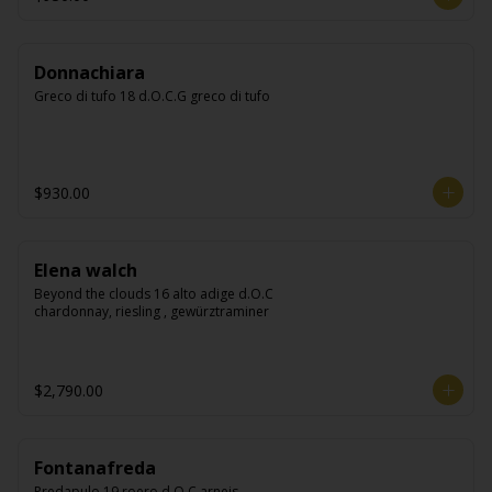
Donnachiara
Greco di tufo 18 d.O.C.G greco di tufo
$930.00
Elena walch
Beyond the clouds 16 alto adige d.O.C 
chardonnay, riesling , gewürztraminer
$2,790.00
Fontanafreda
Predapulo 19 roero d.O.C arneis