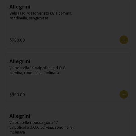
Allegrini
Belpasso rosso veneto i.G.T corvina, 
rondinella, sangiovese
$790.00
Allegrini
Valpolicella 19 valpolicella d.O.C 
corvina, rondinella, molinara
$990.00
Allegrini
Valpolicella ripasso giara 17 
valpolicella d.O.C corvina, rondinella, 
molinara