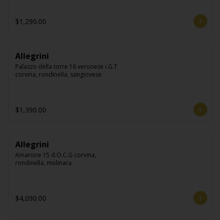
$1,290.00
Allegrini
Palazzo della torre 16 veronese i.G.T 
corvina, rondinella, sangiovese
$1,390.00
Allegrini
Amarone 15 d.O.C.G corvina, 
rondinella, molinara
$4,090.00