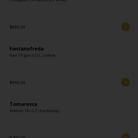
$890.00
Fontanafreda
Gavi 19 gavi d.O.C cortese
$990.00
Tomaresca
Antinori 18 i.G.T chardonnay
$790.00