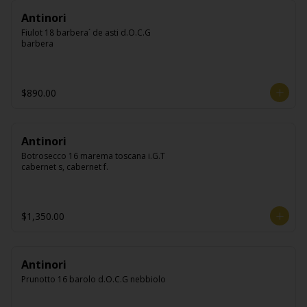
Antinori
Fiulot 18 barbera´ de asti d.O.C.G 
barbera
$890.00
Antinori
Botrosecco 16 marema toscana i.G.T 
cabernet s, cabernet f.
$1,350.00
Antinori
Prunotto 16 barolo d.O.C.G nebbiolo