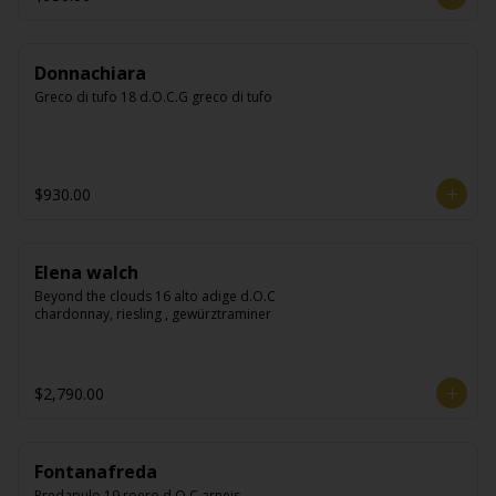
Donnachiara
Greco di tufo 18 d.O.C.G greco di tufo
$930.00
Elena walch
Beyond the clouds 16 alto adige d.O.C 
chardonnay, riesling , gewürztraminer
$2,790.00
Fontanafreda
Predapulo 19 roero d.O.C arneis