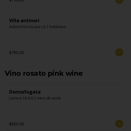
Villa antinori
Antinori18 toscana i.G.T trebbiano
$790.00
Vino rosato pink wine
Donnafugata
Lumera 18 d.O.C nero de avola
$809.00