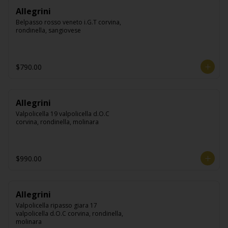
Allegrini
Belpasso rosso veneto i.G.T corvina, 
rondinella, sangiovese
$790.00
Allegrini
Valpolicella 19 valpolicella d.O.C 
corvina, rondinella, molinara
$990.00
Allegrini
Valpolicella ripasso giara 17 
valpolicella d.O.C corvina, rondinella, 
molinara