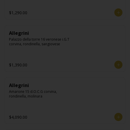
$1,290.00
Allegrini
Palazzo della torre 16 veronese i.G.T 
corvina, rondinella, sangiovese
$1,390.00
Allegrini
Amarone 15 d.O.C.G corvina, 
rondinella, molinara
$4,090.00