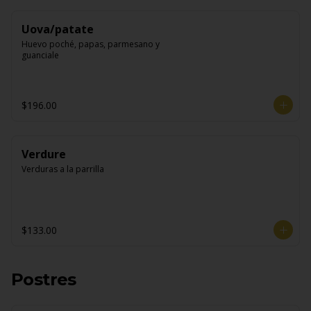
Uova/patate
Huevo poché, papas, parmesano y 
guanciale
$196.00
Verdure
Verduras a la parrilla
$133.00
Postres