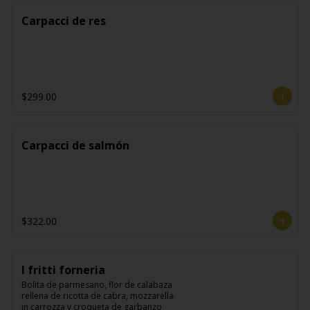
Carpacci de res
$299.00
Carpacci de salmón
$322.00
I fritti forneria
Bolita de parmesano, flor de calabaza 
rellena de ricotta de cabra, mozzarella 
in carrozza y croqueta de garbanzo