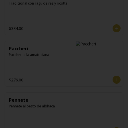
Tradicional con ragu de res y ricotta
$334.00
Paccheri
Paccheri a la amatriciana
$276.00
Pennete
Pennete al pesto de albhaca