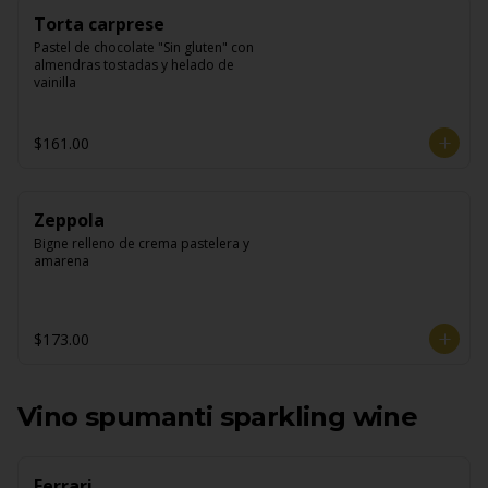
Torta carprese
Pastel de chocolate "Sin gluten" con 
almendras tostadas y helado de 
vainilla
$161.00
Zeppola
Bigne relleno de crema pastelera y 
amarena
$173.00
Vino spumanti sparkling wine
Ferrari