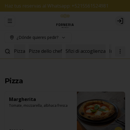
Haz tus reservas al Whatsapp: +5215561524981
Abrir menu de navegación
Logi
¿Dónde quieres pedir?
Pizza
Pizze dello chef
Sfizi di accoglienza
Insalate
Pizza
Margherita
Tomate, mozzarella, albhaca fresca