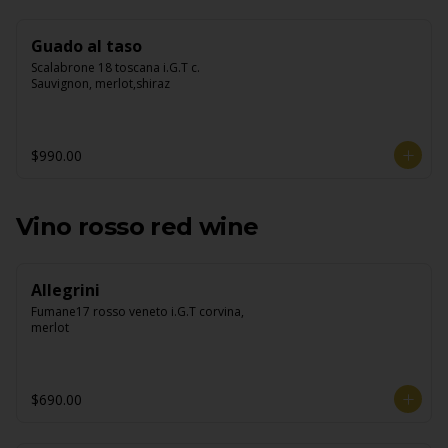
Guado al taso
Scalabrone 18 toscana i.G.T c. 
Sauvignon, merlot,shiraz
$990.00
Vino rosso red wine
Allegrini
Fumane17 rosso veneto i.G.T corvina, 
merlot
$690.00