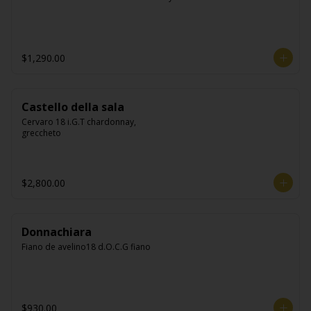
$1,290.00
Castello della sala
Cervaro 18 i.G.T chardonnay, 
greccheto
$2,800.00
Donnachiara
Fiano de avelino18 d.O.C.G fiano
$930.00