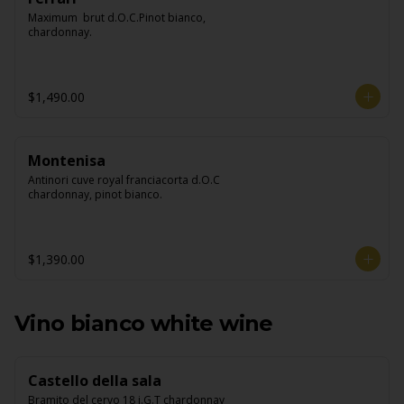
Maximum  brut d.O.C.Pinot bianco, 
chardonnay.
$1,490.00
Montenisa
Antinori cuve royal franciacorta d.O.C 
chardonnay, pinot bianco.
$1,390.00
Vino bianco white wine
Castello della sala
Bramito del cervo 18 i.G.T chardonnay