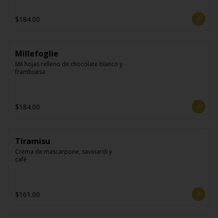
$184.00
Millefoglie
Mil hojas relleno de chocolate blanco y 
frambuesa
$184.00
Tiramisu
Crema de mascarpone, savoiardi y 
café
$161.00