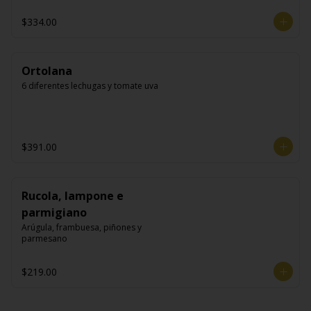
$334.00
Ortolana
6 diferentes lechugas y tomate uva
$391.00
Rucola, lampone e
parmigiano
Arúgula, frambuesa, piñones y 
parmesano
$219.00