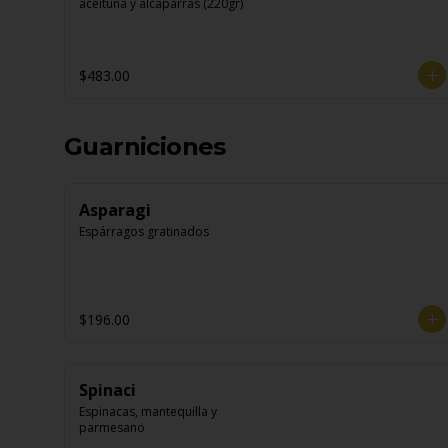
aceituna y alcaparras (220gr)
$483.00
Guarniciones
Asparagi
Espárragos gratinados
$196.00
Spinaci
Espinacas, mantequilla y 
parmesano