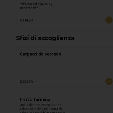
Salsiccia italiana, kale y 
peperoncino
$334.00
Sfizi di accoglienza
Carpacci de pescado
$334.00
I fritti forneria
Bolita de parmesano, flor de 
calabaza rellena de ricotta de 
cabra, mozzarella in carrozza y 