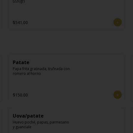
(220gr)
$541.00
Patate
Papa frita gratinada, trufeada con 
romero al horno
$150.00
Uova/patate
Huevo poché, papas, parmesano 
y guanciale