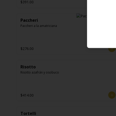
$391.00
Paccheri
Paccheri a la amatriciana
$276.00
Risotto
Risotto azafrán y osobuco
$414.00
Tortelli