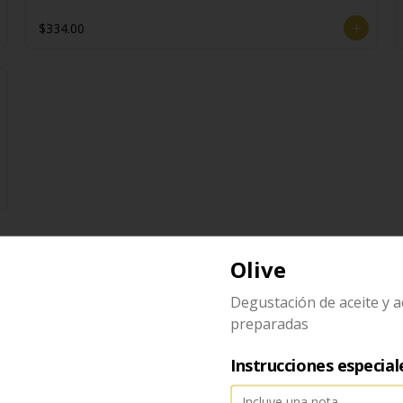
$334.00
Olive
Degustación de aceite y a
Gnocchi
preparadas
Gnocchi con fonduta de asiago
Instrucciones especial