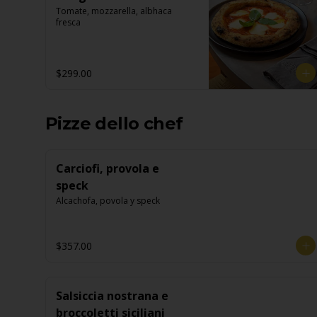
Tomate, mozzarella, albhaca 
fresca
$299.00
Pizze dello chef
Carciofi, provola e
speck
Alcachofa, povola y speck
$357.00
Salsiccia nostrana e
broccoletti siciliani