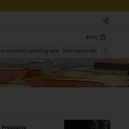
Login
$0.00
no spumanti sparkling wine
Vino bianco white wine
Vino 
Prosciutto