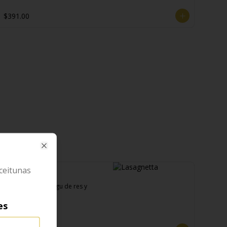
$391.00
Close
ceitunas
Lasagnetta
Tradicional con ragu de res y 
ricotta
es