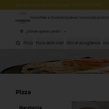
Haz tus reservas al Whatsapp: +5215561524981
Home
Pide a Domicilio
Quiénes Somos
Ubicación
C
¿Dónde quieres pedir?
Pizza
Pizze dello chef
Sfizi di accoglienza
Ins
Pizza
Margherita