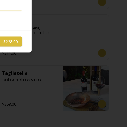
$334.00
Rigatoni
Rigatoni con berenjena, 
mozzarella y ragú de arrabiata
$228.00
$311.00
Tagliatelle
Tagliatelle al ragú de res
$368.00