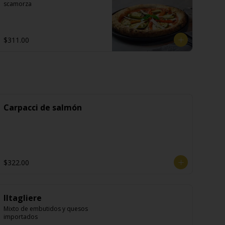
scamorza
$311.00
Carpacci de salmón
$322.00
Iltagliere
Mixto de embutidos y quesos 
importados