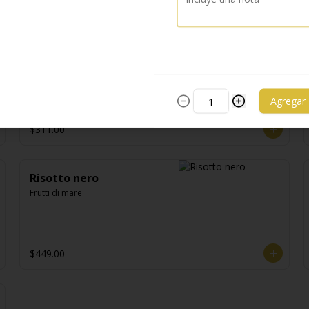
$368.00
Pennete
Pennete al pesto de albhaca
Agregar
$311.00
Risotto nero
Frutti di mare
$449.00