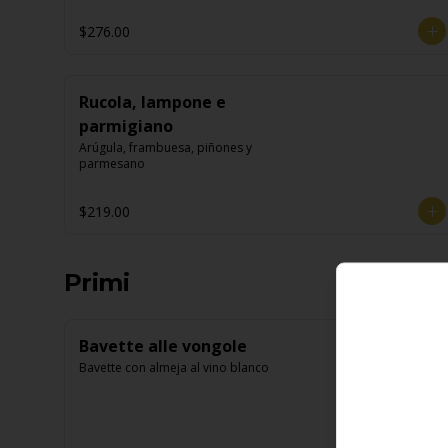
$276.00
Rucola, lampone e
parmigiano
Arúgula, frambuesa, piñones y 
parmesano
$219.00
Primi
Bavette alle vongole
Bavette con almeja al vino blanco