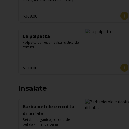
croqueta de garbanzo
$368.00
La polpetta
Polpetta de res en salsa rústica de 
tomate
$110.00
Insalate
Barbabietole e ricotta
di bufala
Betabel organico, rocotta de 
bufala y miel de panal