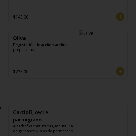
$148.00
Olive
Degustación de aceite y aceitunas 
preparadas
$228.00
Carciofi, ceci e
parmigiano
Alcachofas confiatadas, mouselina 
de garbanzo y lajas de parmesano