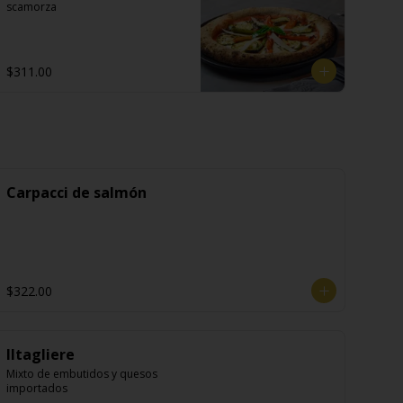
scamorza
$311.00
Carpacci de salmón
$322.00
Iltagliere
Mixto de embutidos y quesos 
importados