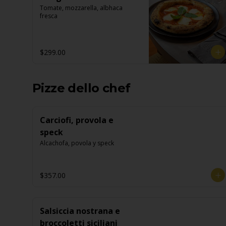
Tomate, mozzarella, albhaca 
fresca
$299.00
Pizze dello chef
Carciofi, provola e
speck
Alcachofa, povola y speck
$357.00
Salsiccia nostrana e
broccoletti siciliani