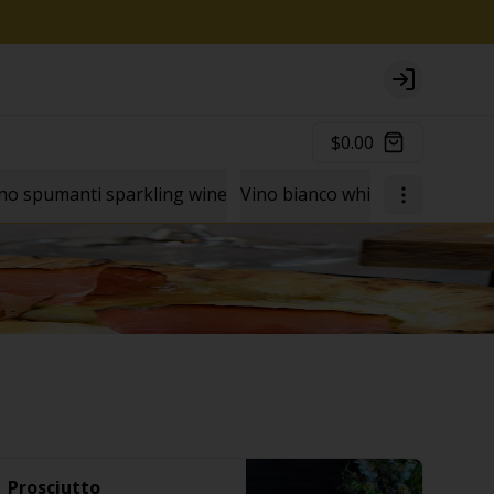
Login
$0.00
no spumanti sparkling wine
Vino bianco white wine
Vino 
Prosciutto