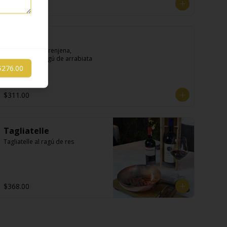
$334.00
Rigatoni
Rigatoni con berenjena, 
mozzarella y ragú de arrabiata
$276.00
$311.00
Tagliatelle
Tagliatelle al ragú de res
$368.00