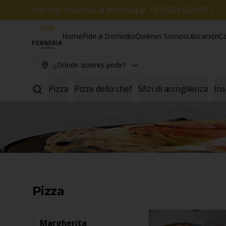
Haz tus reservas al Whatsapp: +5215561524981
Home
Pide a Domicilio
Quiénes Somos
Ubicación
C
¿Dónde quieres pedir?
Pizza
Pizze dello chef
Sfizi di accoglienza
Ins
Pizza
Margherita