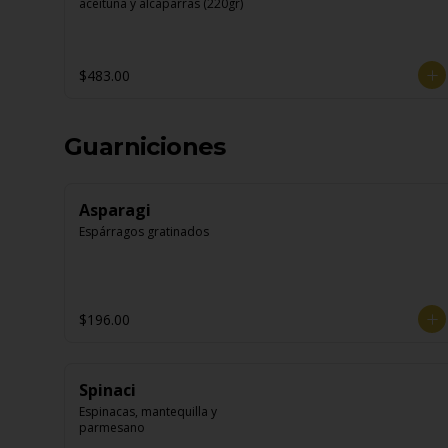
aceituna y alcaparras (220gr)
$483.00
Guarniciones
Asparagi
Espárragos gratinados
$196.00
Spinaci
Espinacas, mantequilla y 
parmesano