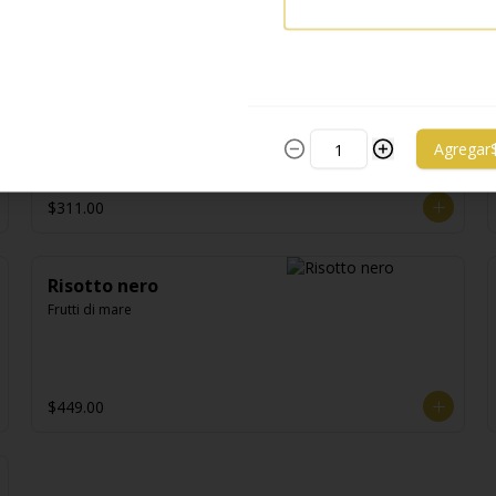
$368.00
Pennete
Pennete al pesto de albhaca
Agregar
$311.00
Risotto nero
Frutti di mare
$449.00