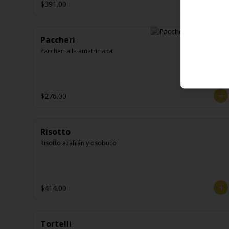
$391.00
Paccheri
Paccheri a la amatriciana
$276.00
Risotto
Risotto azafrán y osobuco
$414.00
Tortelli