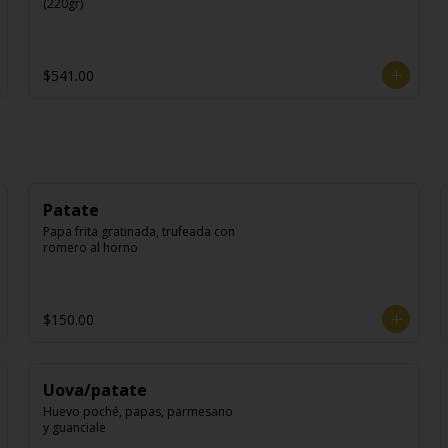
(220gr)
$541.00
Patate
Papa frita gratinada, trufeada con 
romero al horno
$150.00
Uova/patate
Huevo poché, papas, parmesano 
y guanciale