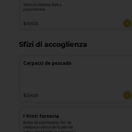
Salsiccia italiana, kale y 
peperoncino
$334.00
Sfizi di accoglienza
Carpacci de pescado
$334.00
I fritti forneria
Bolita de parmesano, flor de 
calabaza rellena de ricotta de 
cabra, mozzarella in carrozza y 