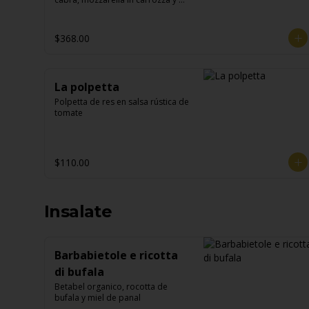
croqueta de garbanzo
$368.00
La polpetta
Polpetta de res en salsa rústica de 
tomate
$110.00
Insalate
Barbabietole e ricotta
di bufala
Betabel organico, rocotta de 
bufala y miel de panal