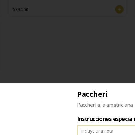
$334.00
Paccheri
Gnocchi
Paccheri a la amatriciana
Gnocchi con fonduta de asiago
Instrucciones especial