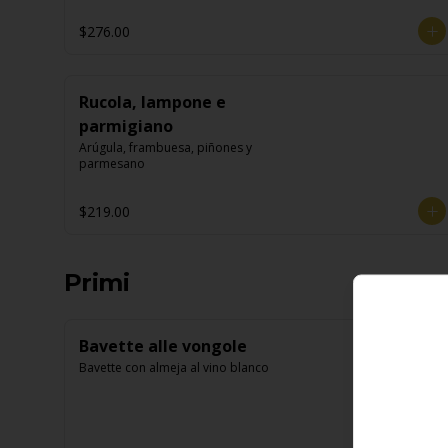
$276.00
Rucola, lampone e
parmigiano
Arúgula, frambuesa, piñones y 
parmesano
$219.00
Primi
Bavette alle vongole
Bavette con almeja al vino blanco