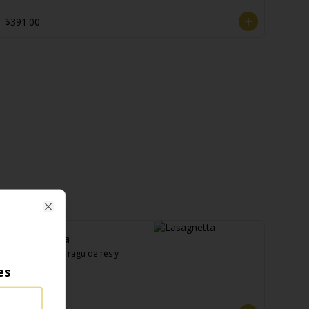
$391.00
Close
Lasagnetta
Tradicional con ragu de res y 
ricotta
es