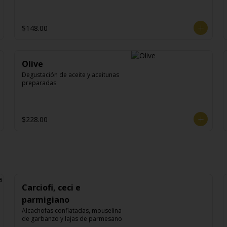
$148.00
Olive
Degustación de aceite y aceitunas 
preparadas
$228.00
Carciofi, ceci e
parmigiano
Alcachofas confiatadas, mouselina 
de garbanzo y lajas de parmesano