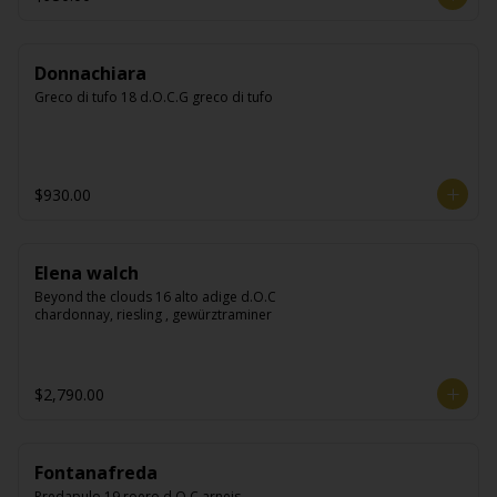
Donnachiara
Greco di tufo 18 d.O.C.G greco di tufo
$930.00
Elena walch
Beyond the clouds 16 alto adige d.O.C 
chardonnay, riesling , gewürztraminer
$2,790.00
Fontanafreda
Predapulo 19 roero d.O.C arneis