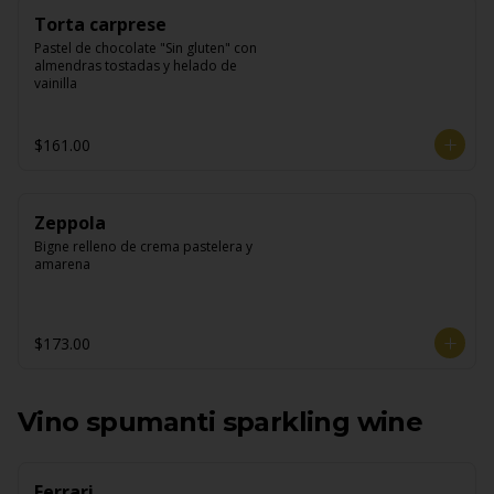
Torta carprese
Pastel de chocolate "Sin gluten" con 
almendras tostadas y helado de 
vainilla
$161.00
Zeppola
Bigne relleno de crema pastelera y 
amarena
$173.00
Vino spumanti sparkling wine
Ferrari