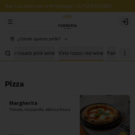
Haz tus reservas al Whatsapp: +5215561524981
Abrir menu de navegación
Logi
¿Dónde quieres pedir?
e
Vino rosato pink wine
Vino rosso red wine
Pan
Pizza
Margherita
Tomate, mozzarella, albhaca fresca