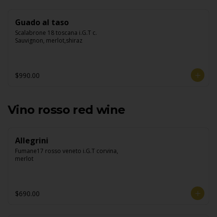
Guado al taso
Scalabrone 18 toscana i.G.T c. 
Sauvignon, merlot,shiraz
$990.00
Vino rosso red wine
Allegrini
Fumane17 rosso veneto i.G.T corvina, 
merlot
$690.00