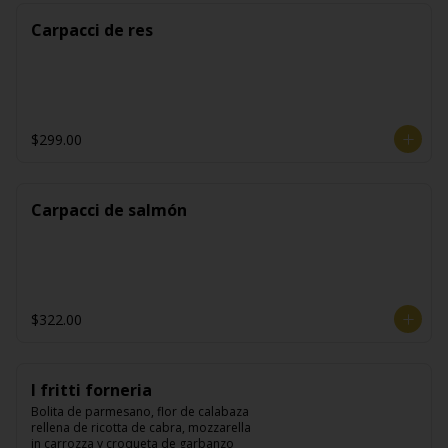
Carpacci de res
$299.00
Carpacci de salmón
$322.00
I fritti forneria
Bolita de parmesano, flor de calabaza 
rellena de ricotta de cabra, mozzarella 
in carrozza y croqueta de garbanzo