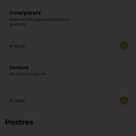
Uova/patate
Huevo poché, papas, parmesano y 
guanciale
$196.00
Verdure
Verduras a la parrilla
$133.00
Postres