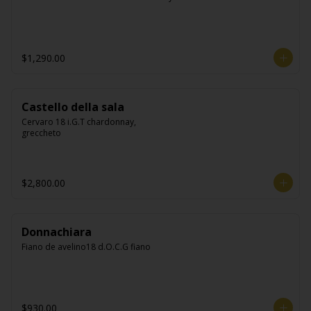
$1,290.00
Castello della sala
Cervaro 18 i.G.T chardonnay, 
greccheto
$2,800.00
Donnachiara
Fiano de avelino18 d.O.C.G fiano
$930.00