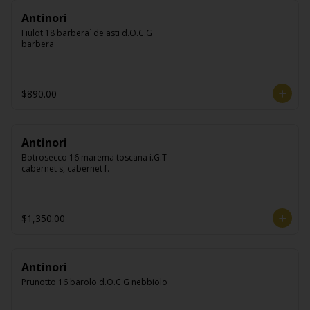
Antinori
Fiulot 18 barbera´ de asti d.O.C.G 
barbera
$890.00
Antinori
Botrosecco 16 marema toscana i.G.T 
cabernet s, cabernet f.
$1,350.00
Antinori
Prunotto 16 barolo d.O.C.G nebbiolo