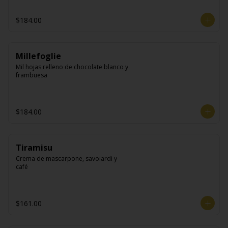
$184.00
Millefoglie
Mil hojas relleno de chocolate blanco y 
frambuesa
$184.00
Tiramisu
Crema de mascarpone, savoiardi y 
café
$161.00