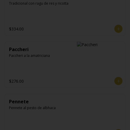
Tradicional con ragu de res y ricotta
$334.00
Paccheri
Paccheri a la amatriciana
$276.00
Pennete
Pennete al pesto de albhaca