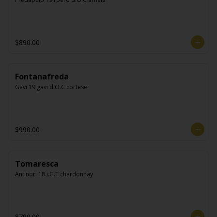
$890.00
Fontanafreda
Gavi 19 gavi d.O.C cortese
$990.00
Tomaresca
Antinori 18 i.G.T chardonnay
$790.00