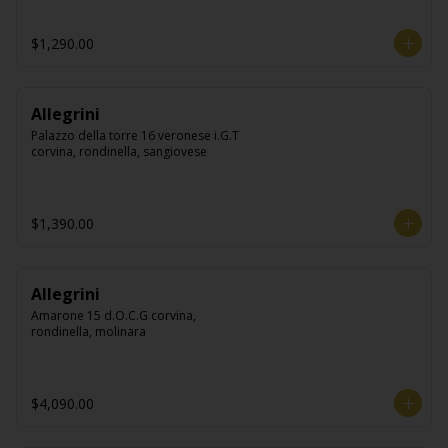
$1,290.00
Allegrini
Palazzo della torre 16 veronese i.G.T 
corvina, rondinella, sangiovese
$1,390.00
Allegrini
Amarone 15 d.O.C.G corvina, 
rondinella, molinara
$4,090.00