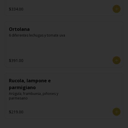
$334.00
Ortolana
6 diferentes lechugas y tomate uva
$391.00
Rucola, lampone e
parmigiano
Arúgula, frambuesa, piñones y 
parmesano
$219.00