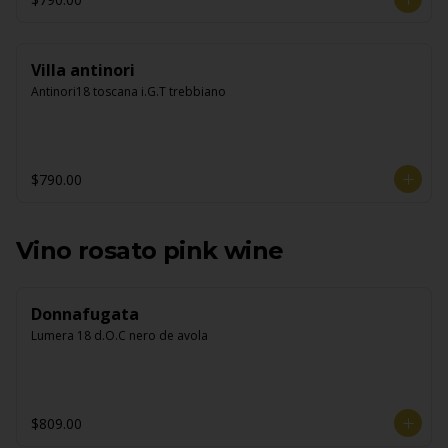
Villa antinori
Antinori18 toscana i.G.T trebbiano
$790.00
Vino rosato pink wine
Donnafugata
Lumera 18 d.O.C nero de avola
$809.00