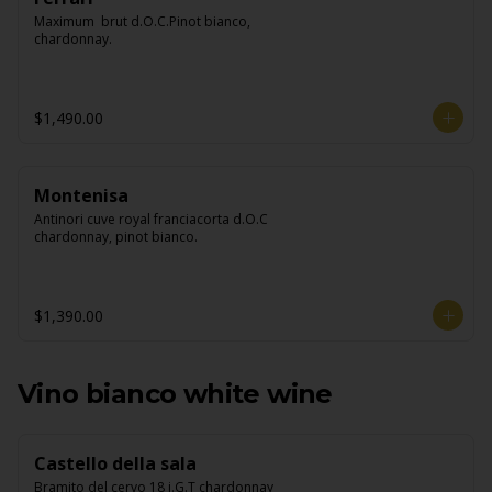
Maximum  brut d.O.C.Pinot bianco, 
chardonnay.
$1,490.00
Montenisa
Antinori cuve royal franciacorta d.O.C 
chardonnay, pinot bianco.
$1,390.00
Vino bianco white wine
Castello della sala
Bramito del cervo 18 i.G.T chardonnay